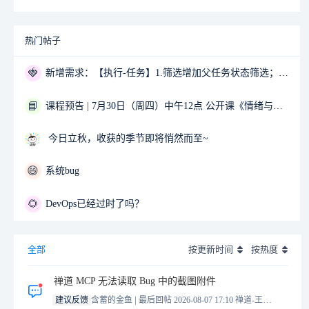
热门帖子
🍓
新增需求：【执行-任务】1.筛选增加父任务状态筛选；2.父任务中的子任务1完成后，通知其他子任务的指派人
📘
课程预告 | 7月30日（周四）中午12点 公开课《情绪与压力管理》02-Sunny 主讲
今日立秋，收获的季节即将悄然而至~
😄
系统bug
🌻
DevOps已经过时了吗？
全部
按更新时间
按热度
禅道 MCP 无法读取 Bug 中的截图附件
|
建议反馈
含蓄的金鱼
最后回帖 2026-08-07 17:10
禅道-王誉霖