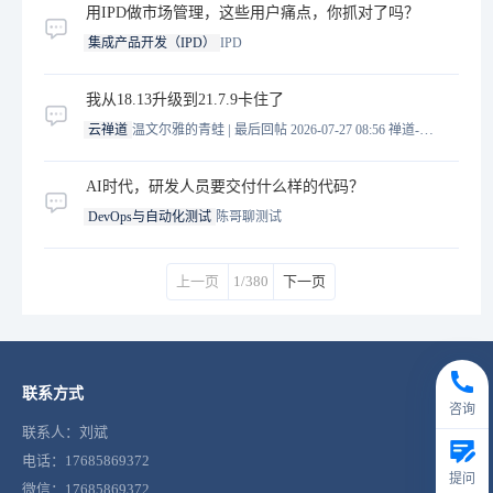
用IPD做市场管理，这些用户痛点，你抓对了吗？
集成产品开发（IPD）
IPD
我从18.13升级到21.7.9卡住了
|
云禅道
温文尔雅的青蛙
最后回帖 2026-07-27 08:56
禅道-王誉霖
AI时代，研发人员要交付什么样的代码？
DevOps与自动化测试
陈哥聊测试
上一页
1/380
下一页
联系方式
咨询
联系人：刘斌
电话：17685869372
提问
微信：17685869372