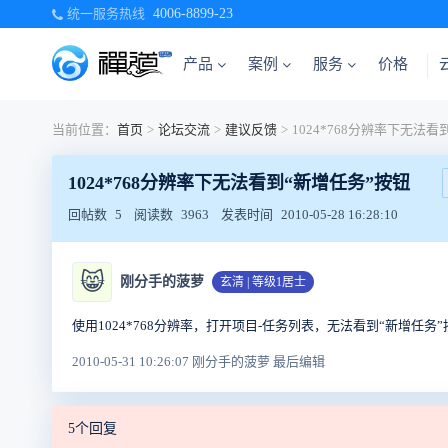
统一服务热线
4006-8899-23
产品
案例
服务
价格
当前位置：
首页
>
论坛交流
>
建议反馈
>
1024*768分辨率下无法看到“新增任务”按钮
回帖数
5
阅读数
3963
发表时间
2010-05-28 16:28:10
😸
刚分手的菠萝
玄清 | 等级1居士
使用1024*768分辨率，打开项目-任务列表，无法看到“新增任务
2010-05-31 10:26:07 刚分手的菠萝 最后编辑
5个回复