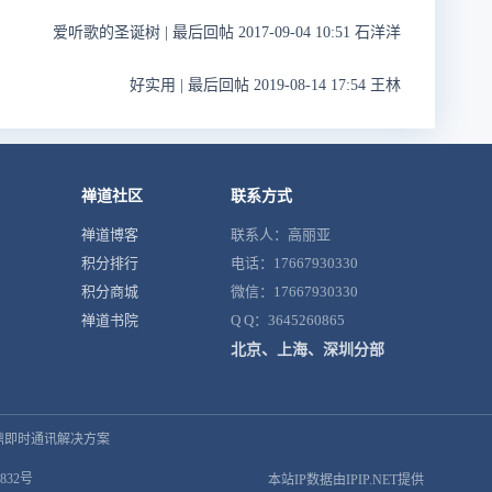
爱听歌的圣诞树
|
最后回帖 2017-09-04 10:51 石洋洋
好实用
|
最后回帖 2019-08-14 17:54 王林
禅道社区
联系方式
禅道博客
联系人：高丽亚
积分排行
电话：17667930330
积分商城
微信：17667930330
禅道书院
Q Q：3645260865
北京、上海、深圳分部
鼎即时通讯解决方案
832号
本站IP数据由IPIP.NET提供