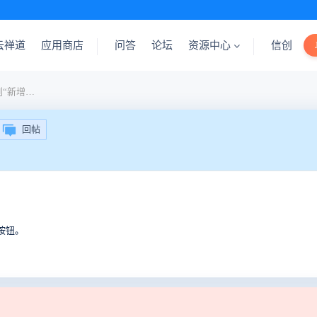
云禅道
应用商店
问答
论坛
资源中心
信创
1024*768分辨率下无法看到“新增任务”按钮
回帖
”按钮。