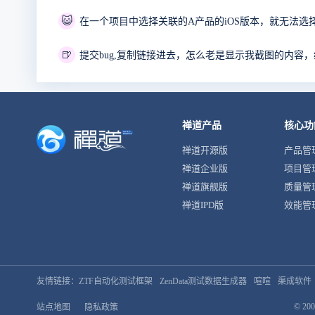
😺
🍺
禅道产品
核心功
禅道开源版
产品管
禅道企业版
项目管
禅道旗舰版
质量管
禅道IPD版
效能管
友情链接：
ZTF自动化测试框架
ZenData测试数据生成器
喧喧
渠成软件
© 200
站点地图
隐私政策