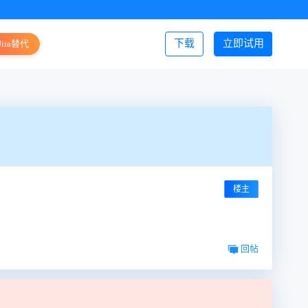
下载
立即试用
Jira替代
登录/注册
楼主
回帖