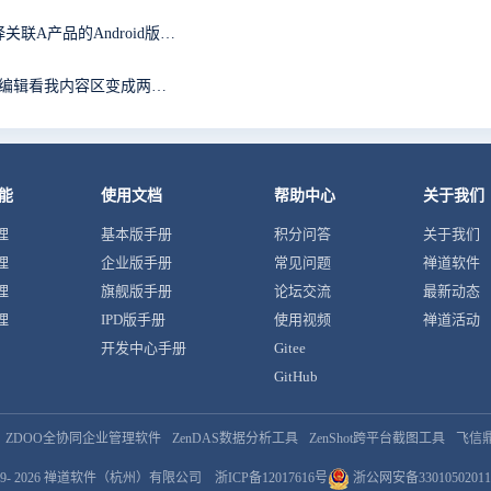
在一个项目中选择关联的A产品的iOS版本，就无法选择关联A产品的Android版本。有遇到类似问题的没有？
提交bug,复制链接进去，怎么老是显示我截图的内容，编辑看我内容区变成两条重复的链接，我明明只复制了一条链接，删掉重复的链接点击保存，反而显示三张截图，有毒
能
使用文档
帮助中心
关于我们
理
基本版手册
积分问答
关于我们
理
企业版手册
常见问题
禅道软件
理
旗舰版手册
论坛交流
最新动态
理
IPD版手册
使用视频
禅道活动
开发中心手册
Gitee
GitHub
ZDOO全协同企业管理软件
ZenDAS数据分析工具
ZenShot跨平台截图工具
飞信
9- 2026
禅道软件（杭州）有限公司
浙ICP备12017616号
浙公网安备33010502011