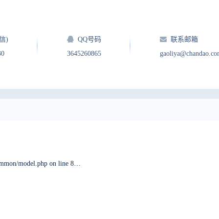
信)
QQ号码
联系邮箱
30
3645260865
gaoliya@chandao.c
ERROR: 您访问的域名 没有对应的公司。 in module/common/model.php on line 82, last called by module/common/model.php on line 28 through function setCompany. in framework/base/router.class.php on line 1932 when visiting