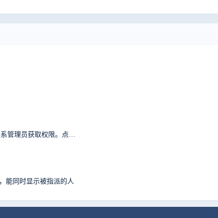
抱歉，您无权访问『首页』模块的『首页』功能。请联系管理员获取权限。点击后退返回上页。
时，能同时显示被指派的人