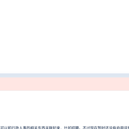
位可以和行政人事的相关东西关联起来，比如招聘。不过现在暂时还没有启用这