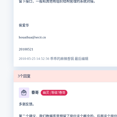
留下接口，一般和其他有组织结构管理的系统对接。
侯爱华
houaihua@secit.cn
20100521
2010-05-25 14:52:56 乖乖的麻辣香锅 最后编辑
3个回复
🍟
春哥
幽灵 | 等级7春哥
多谢反馈。
第二个建议，我们数据库是预留了岗位这个概念的。后面这个岗