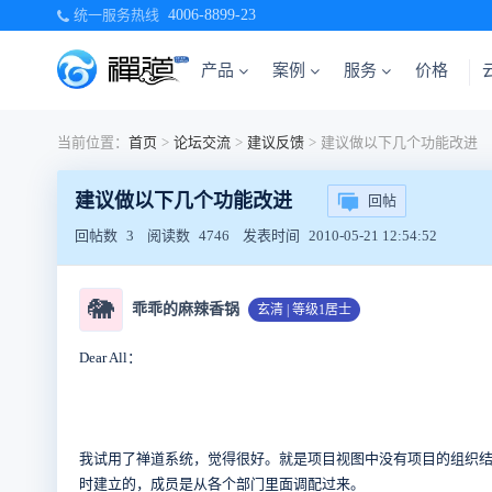
统一服务热线
4006-8899-23
产品
案例
服务
价格
当前位置：
首页
>
论坛交流
>
建议反馈
>
建议做以下几个功能改进
建议做以下几个功能改进
回帖
回帖数
3
阅读数
4746
发表时间
2010-05-21 12:54:52
🐘
乖乖的麻辣香锅
玄清 | 等级1居士
Dear All：
我试用了禅道系统，觉得很好。就是项目视图中没有项目的组织
时建立的，成员是从各个部门里面调配过来。