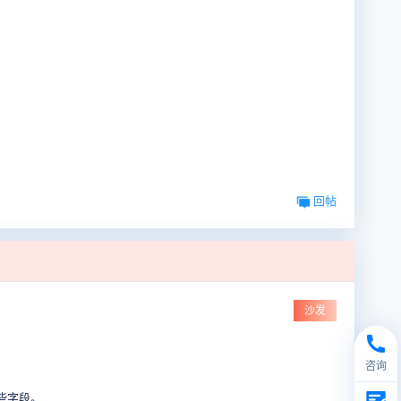
回帖
沙发
咨询
些字段。