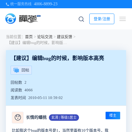
4006-8899-23
统一服务热线
登录/注册
当前位置：
首页
>
论坛交流
>
建议反馈
>
【建议】编辑bug的时候，影响版本高亮
【建议】编辑bug的时候，影响版本高亮
回帖
回帖数
2
阅读数
4066
发表时间
2010-05-11 10:59:02
楼主
😯
长情的蟠桃
玄清 | 等级1居士
比如我这个bug的版本号是1，当然里面有10个版本号，我