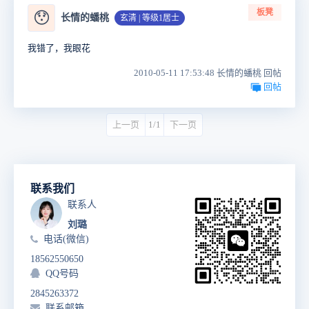
板凳
😯
长情的蟠桃
玄清 | 等级1居士
我错了，我眼花
2010-05-11 17:53:48 长情的蟠桃 回帖
回帖
上一页
1/1
下一页
联系我们
联系人
刘璐
电话(微信)
18562550650
QQ号码
2845263372
联系邮箱