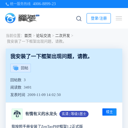
4006-8899-23
统一服务热线
登录/注册
当前位置：
首页
>
论坛交流
>
二次开发
>
我安装了一下框架出现问题，请教。
我安装了一下框架出现问题，请教。
回帖
回帖数
3
阅读数
3491
发表时间
2009-11-09 14:02:50
楼主
🐉
有情有义的水龙头
玄清 | 等级1居士
我按照手册安装了ZenTaoPHP框架1.2正式版