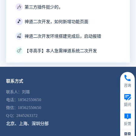
🎶
第三方插件挺少的，
🎵
神道二次开发，如何新增功能页面
🍒
禅道二次开发环境搭建完成后，启动报错
🍗
【寻高手】本人急需禅道系统二次开发
联系方式
咨询
联系人：刘璐
电话：18562550650
提问
微信：18562550650
Q Q：2845263372
北京、上海、深圳分部
反馈