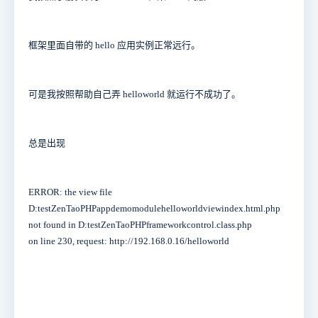
框架里面自带的 hello 应用实例正常远行。
可是我按照帮助自己弄 helloworld 就运行不成功了。
总是出现
ERROR: the view file
D:testZenTaoPHPappdemomodulehelloworldviewindex.html.php
not found in D:testZenTaoPHPframeworkcontrol.class.php
on line 230, request: http://192.168.0.16/helloworld