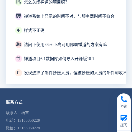
🎱
怎么关闭禅道的项目呀？
🌉
禅道系统上显示的时间不对，与服务器时间不符合
🌵
样式不正确
🌆
请问下使用k8s+nfs高可用部署禅道的方案有嘛
🎊
禅道项目6.1数据库如何导入开源版18.1
📒
发现选择了邮件抄送人员，但被抄送的人员的邮件却收不到
联系方式
咨询
联系人：杨苗
电话：13165050229
提问
微信：13165050229