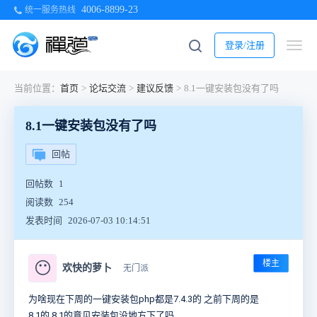
4006-8899-23
统一服务热线
登录/注册
当前位置：
首页
>
论坛交流
>
建议反馈
>
8.1一键安装包没有了吗
8.1一键安装包没有了吗
回帖
回帖数
1
阅读数
254
发表时间
2026-07-03 10:14:51
楼主
😶
欢快的萝卜
无门派
为啥现在下周的一键安装包php都是7.4.3的 之前下周的是
8.1的 8.1的意见安装包没地方下了吗