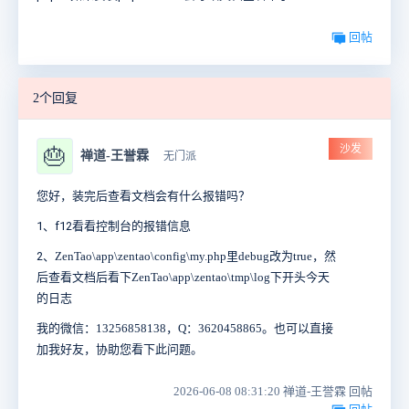
回帖
2个回复
沙发
🎂
禅道-王誉霖
无门派
您好，装完后查看文档会有什么报错吗？
1、f12看看控制台的报错信息
2、
ZenTao\app\zentao\config\my.php里debug改为true，然
后查看文档后看下ZenTao\app\zentao\tmp\log下开头今天
的日志
我的微信：13256858138，Q：3620458865。也可以直接
加我好友，协助您看下此问题。
2026-06-08 08:31:20 禅道-王誉霖 回帖