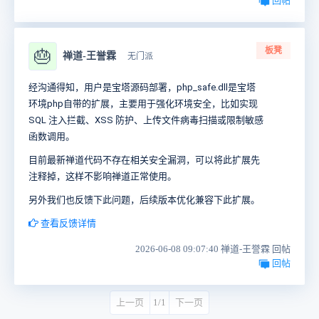
回帖
板凳
🎂
禅道-王誉霖
无门派
经沟通得知，用户是宝塔源码部署，
php_safe.dll是宝塔
环境php自带的扩展，主要用于强化环境安全，比如实现
SQL 注入拦截、XSS 防护、上传文件病毒扫描或限制敏感
函数调用。
目前最新禅道代码不存在相关安全漏洞，可以将此扩展先
注释掉，这样不影响禅道正常使用。
另外我们也反馈下此问题，后续版本优化兼容下此扩展。
查看反馈详情
2026-06-08 09:07:40 禅道-王誉霖 回帖
回帖
上一页
1/1
下一页