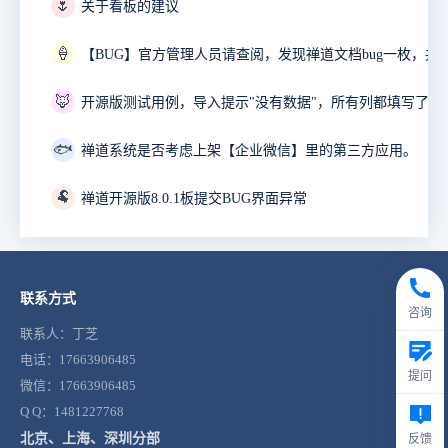
🌷
关于看板的建议
🍦
🦊
开源版测试用例，导入提示"没有数据"，所有列都填写了。
🐟
禅道系统是否考虑上架【企业微信】里的第三方应用。
🐏
禅道开源版8.0.1板提交BUG界面异常
联系方式
咨询
联系人：丁芝
电话：17663906485
提问
微信：17663906485
Q Q：1481227768
北京、上海、深圳分部
反馈