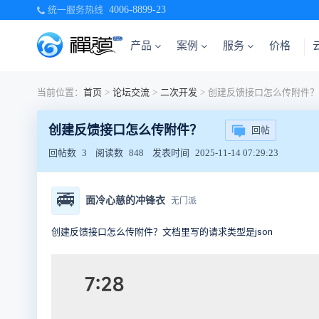
统一服务热线
4006-8899-23
产品
案例
服务
价格
当前位置：
首页
>
论坛交流
>
二次开发
>
创建反馈接口怎么传附件？
创建反馈接口怎么传附件？
回帖
回帖数
3
阅读数
848
发表时间
2025-11-14 07:29:23
🚎
面冷心慈的冲锋衣
无门派
创建反馈接口怎么传附件？文档里写的请求类型是json