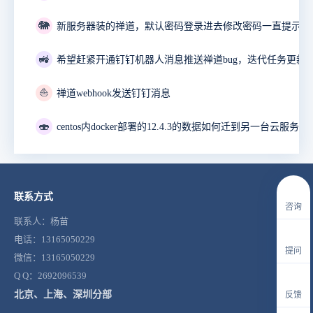
🐘
🚜
⛵
禅道webhook发送钉钉消息
🍣
联系方式
咨询
联系人：杨苗
电话：13165050229
提问
微信：13165050229
Q Q：2692096539
北京、上海、深圳分部
反馈