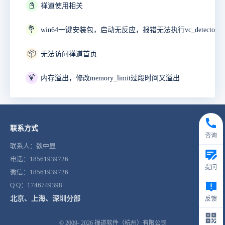
📓
禅道使用相关
💐
📦
无法访问禅道首页
🍹
内存溢出，修改memory_limit过段时间又溢出
联系方式
咨询
联系人：魏中显
电话：18561939726
提问
微信：18561939726
Q Q：1746749398
北京、上海、深圳分部
反馈
© 2009- 2026
禅道软件（杭州）有限公司