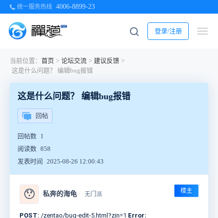
4006-8899-23
统一服务热线
登录/注册
当前位置：
首页
>
论坛交流
>
建议反馈
>
这是什么问题？ 编辑bug报错
这是什么问题？ 编辑bug报错
回帖
回帖数
1
阅读数
858
发表时间
2025-08-26 12:00:43
楼主
😯
私奔的海龟
无门派
POST:
/zentao/bug-edit-5.html?zin=1
Error: