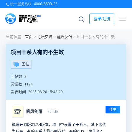
4006-8899-23
统一服务热线
登录/注册
当前位置：
首页
>
论坛交流
>
建议反馈
>
项目干系人有的不生效
项目干系人有的不生效
回帖
回帖数
3
阅读数
1124
发表时间
2025-08-20 15:43:20
楼主
🙈
箫风剑雨
无门派
禅道开源版21.7.4版本，项目中设置了干系人，其下迭代
为私有，有的干系人看不到迭代，有的可以，为什么？