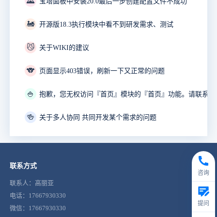
🌄
宝塔面板中安装20.0最后一步创建配置文件不成功
🚂
开源版18.3执行模块中看不到研发需求、测试
😼
关于WIKI的建议
🐨
页面显示403错误，刷新一下又正常的问题
🍚
🍻
关于多人协同 共同开发某个需求的问题
联系方式
咨询
联系人：高丽亚
电话：17667930330
提问
微信：17667930330