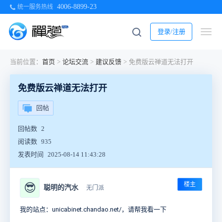
4006-8899-23
统一服务热线
登录/注册
当前位置：
首页
>
论坛交流
>
建议反馈
>
免费版云禅道无法打开
免费版云禅道无法打开
回帖
回帖数
2
阅读数
935
发表时间
2025-08-14 11:43:28
楼主
😎
聪明的汽水
无门派
我的站点：
unicabinet.chandao.net/，请帮我看一下