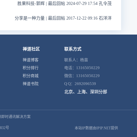
胜果科技-郭辉
|
最后回帖 2024-07-29 17:54 孔令茂
分享是一种力量
|
最后回帖 2017-12-22 09:16 石洋洋
禅道社区
联系方式
禅道博客
联系人：杨苗
积分排行
电话：13165050229
积分商城
微信：13165050229
禅道书院
Q Q：2692096539
北京、上海、深圳分部
鼎即时通讯解决方案
832号
本站IP数据由IPIP.NET提供