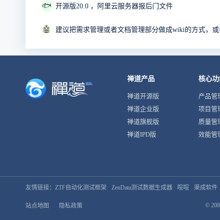
🐟
开源版20.0 ，阿里云服务器报后门文件
🤖
建议把需求管理或者文档管理部分做成wiki的方式，或者
禅道产品
核心功
禅道开源版
产品管
禅道企业版
项目管
禅道旗舰版
质量管
禅道IPD版
效能管
友情链接：
ZTF自动化测试框架
ZenData测试数据生成器
喧喧
渠成软件
© 200
站点地图
隐私政策