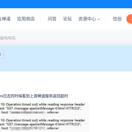
云禅道
应用商店
问答
论坛
资源中心
信创
佬呜呜呜
帖
inx日志的时候看到上游禅道服务返回超时