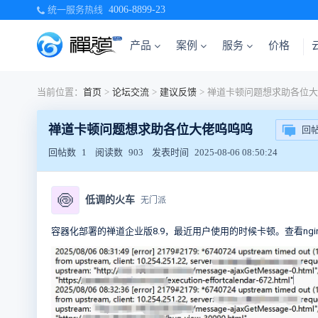
统一服务热线
4006-8899-23
产品
案例
服务
价格
当前位置：
首页
>
论坛交流
>
建议反馈
>
禅道卡顿问题想求助各位大
禅道卡顿问题想求助各位大佬呜呜呜
回
回帖数
1
阅读数
903
发表时间
2025-08-06 08:50:24
🍥
低调的火车
无门派
容器化部署的禅道企业版8.9，最近用户使用的时候卡顿。查看ng