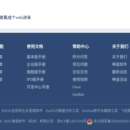
集成个wiki进来
能
使用文档
帮助中心
关于我们
理
基本版手册
积分问答
关于我们
理
企业版手册
常见问题
禅道软件
理
旗舰版手册
论坛交流
最新动态
理
IPD版手册
使用视频
禅道活动
开发中心手册
Gitee
GitHub
ZDOO全协同企业管理软件
ZenDAS数据分析工具
ZenShot跨平台截图工具
飞信
9- 2026
禅道软件（杭州）有限公司
浙ICP备12017616号
浙公网安备33010502011