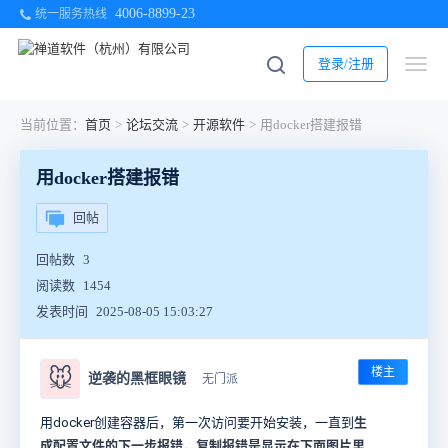
4006-8899-23
统一服务热线
登录/注册
当前位置：
首页
>
论坛交流
>
开源软件
>
用docker搭建报错
用docker搭建报错
回帖
回帖数
3
阅读数
1454
发表时间
2025-08-05 15:03:27
楼主
🐭
逆袭的黑框眼镜
无门派
生
用docker创建容器后，第一次访问要开始安装，一直到
成配置文件的下一步报错，复制报错是显示在下面图片里