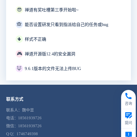
😎
禅道有奖吐槽第三季开始啦~
🙈
能否设置研发只看到指派给自己的任务或bug
🌵
样式不正确
🎮
禅道开源版12.4的安全漏洞
🦊
9.6.1版本的文件无法上传BUG
联系方式
咨询
联系人：魏中显
电话：18561939726
提问
微信：18561939726
Q Q：1746749398