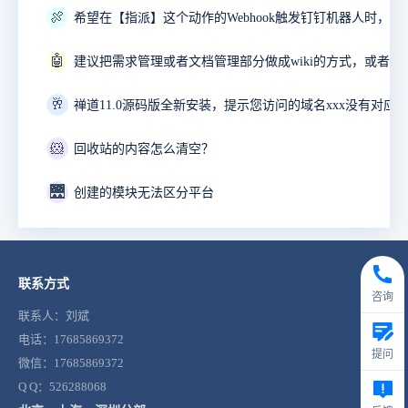
🍖
🤖
🥂
禅道11.0源码版全新安装，提示您访问的域名xxx没有对应
🐹
回收站的内容怎么清空？
🌉
创建的模块无法区分平台
联系方式
咨询
联系人：刘斌
电话：17685869372
提问
微信：17685869372
Q Q：526288068