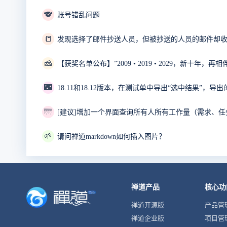
🐨
账号错乱问题
📒
发现选择了邮件抄送人员，但被抄送的人员的邮件却
🧀
【获奖名单公布】”2009 • 2019 • 2029，新十年，
🌃
18.11和18.12版本，在测试单中导出“选中结果”，导
🌁
[建议]增加一个界面查询所有人所有工作量（需求、任
🌱
请问禅道markdown如何插入图片？
禅道产品
核心功
禅道开源版
产品管
禅道企业版
项目管