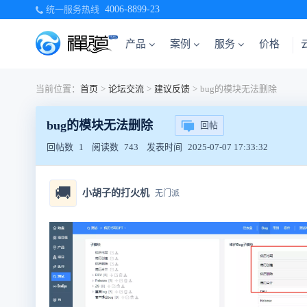
统一服务热线
4006-8899-23
产品
案例
服务
价格
当前位置：
首页
>
论坛交流
>
建议反馈
>
bug的模块无法删除
bug的模块无法删除
回帖
回帖数
1
阅读数
743
发表时间
2025-07-07 17:33:32
🚚
小胡子的打火机
无门派