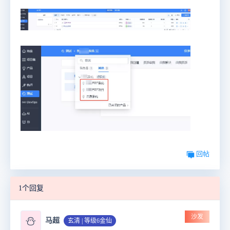
回帖
1个回复
沙发
⛄
马超
玄清 | 等级6金仙