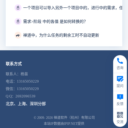
📓
📓
需求>阶段 中的各值 是如何转换的？
🚙
禅道中，为什么任务的剩余工时不自动更新
联系方式
咨询
联系人：杨苗
电话：13165050229
提问
微信：13165050229
Q Q：2692096539
北京、上海、深圳分部
反馈
© 2009- 2026
禅道软件（杭州）有限公司
交流
本站IP数据由IPIP.NET提供