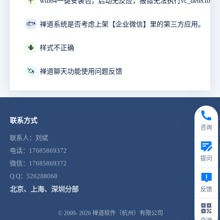
💐
🐟
禅道系统是否考虑上架【企业微信】里的第三方应用。
🌵
样式不正确
🦄
禅道聊天功能使用问题反馈
联系方式
咨询
联系人：刘斌
电话：17685869372
提问
微信：17685869372
Q Q：526288068
北京、上海、深圳分部
反馈
© 2009- 2026
禅道软件（杭州）有限公司