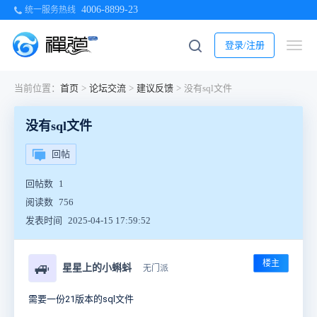
4006-8899-23
统一服务热线
登录/注册
当前位置：
首页
>
论坛交流
>
建议反馈
>
没有sql文件
没有sql文件
回帖
回帖数
1
阅读数
756
发表时间
2025-04-15 17:59:52
楼主
🚙
星星上的小蝌蚪
无门派
需要一份21版本的sql文件