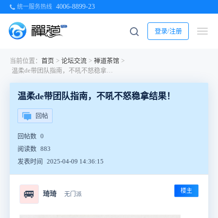
4006-8899-23
统一服务热线
登录/注册
当前位置：
首页
>
论坛交流
>
禅道茶馆
>
温柔de带团队指南，不吼不怒稳拿结果！
温柔de带团队指南，不吼不怒稳拿结果！
回帖
回帖数
0
阅读数
883
发表时间
2025-04-09 14:36:15
楼主
🚐
琦琦
无门派