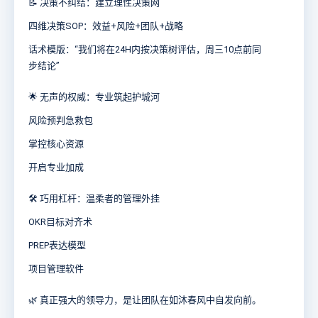
📝 决策不纠结：建立理性决策网
四维决策SOP：效益+风险+团队+战略
话术模版：“我们将在24H内按决策树评估，周三10点前同
步结论”
🌟 无声的权威：专业筑起护城河
风险预判急救包
掌控核心资源
开启专业加成
🛠 巧用杠杆：温柔者的管理外挂
OKR目标对齐术
PREP表达模型
项目管理软件
🌿 真正强大的领导力，是让团队在如沐春风中自发向前。