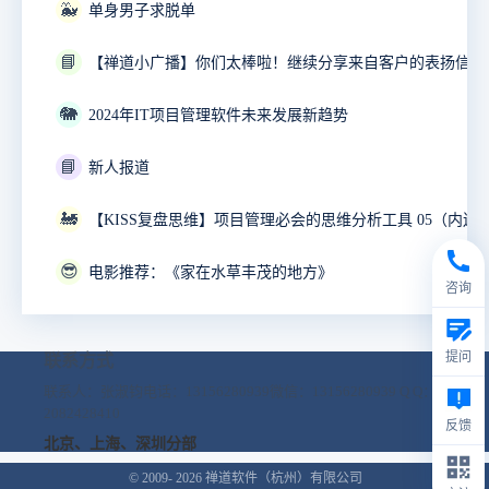
🐳
单身男子求脱单
📘
【禅道小广播】你们太棒啦！继续分享来自客户的表扬信！
🐘
2024年IT项目管理软件未来发展新趋势
📘
新人报道
🚂
【KISS复盘思维】项目管理必会的思维分析工具 05（内送
😎
电影推荐：《家在水草丰茂的地方》
咨询
提问
联系方式
联系人：张淑钧
电话：13156280939
微信：13156280939
Q Q：
2082428410
反馈
北京、上海、深圳分部
© 2009- 2026
禅道软件（杭州）有限公司