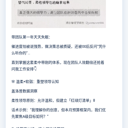
带团队第一年天天失眠：
催进度怕被说强势，做决策总被质疑，还被00后反问“凭什
么听你的”…
直到掌握这套柔中带刚的体系，现在团队人效翻倍还抢着
问我工作安排👇
🌸 温柔≠软弱：重塑领导认知
盖洛普数据洞察
柔性领导原则：允许温和，但建立「红绿灯清单」🚦
话术示例：“我理解你的创意，但本月预算框架内，我们优
先聚焦A级目标如何？”