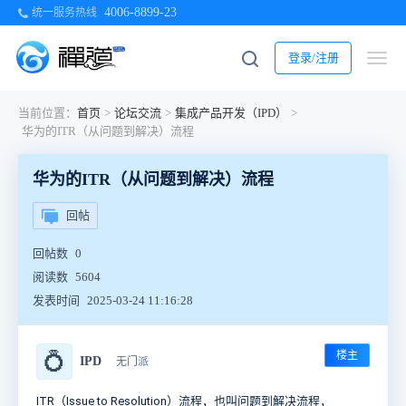
4006-8899-23
统一服务热线
登录/注册
当前位置：
首页
>
论坛交流
>
集成产品开发（IPD）
>
华为的ITR（从问题到解决）流程
华为的ITR（从问题到解决）流程
回帖
回帖数
0
阅读数
5604
发表时间
2025-03-24 11:16:28
楼主
💍
IPD
无门派
ITR（Issue to Resolution）流程，也叫问题到解决流程，