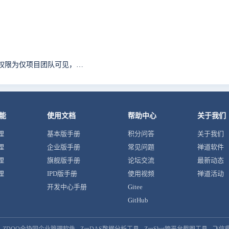
创建产品A，下面两个项目分别为B 和C 且设置了项目权限为仅项目团队可见，但是在产品模块下当前所属项目错误
能
使用文档
帮助中心
关于我们
理
基本版手册
积分问答
关于我们
理
企业版手册
常见问题
禅道软件
理
旗舰版手册
论坛交流
最新动态
理
IPD版手册
使用视频
禅道活动
开发中心手册
Gitee
GitHub
ZDOO全协同企业管理软件
ZenDAS数据分析工具
ZenShot跨平台截图工具
飞信