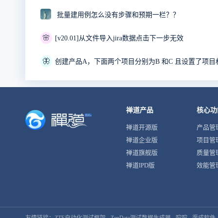
批量建用例怎么没有步骤和预期一栏？？
🌸
[v20.01]从文件导入jira数据点击下一步无效
🦋
禅道产品
核心功
禅道开源版
产品管
禅道企业版
项目管
禅道旗舰版
质量管
禅道IPD版
效能管
友情链接：
ZTF自动化测试框架
ZenData测试数据生成器
喧喧
渠成软件