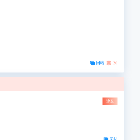
回帖
+20
沙发
回帖