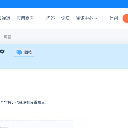
云禅道
应用商店
问答
论坛
资源中心
信创
研发需求页面配置来源必填，可否设置能默认为空
空
回帖
这个字段，也就没有设置意义