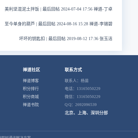
美利坚混泥土拌饭
|
最后回帖 2024-07-04 17:56 禅道-丁卓
至今单身的葫芦
|
最后回帖 2024-08-16 15:28 禅道-李锡碧
坏坏的钥匙扣
|
最后回帖 2019-08-12 17:36 张玉洁
禅道社区
联系方式
禅道博客
联系人：杨苗
积分排行
电话：13165050229
积分商城
微信：13165050229
禅道书院
Q Q：2692096539
北京、上海、深圳分部
鼎即时通讯解决方案