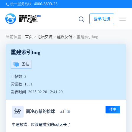
4006-8899-23
统一服务热线
登录/注册
当前位置：
首页
>
论坛交流
>
建议反馈
>
重建索引bug
重建索引bug
回帖
回帖数
3
阅读数
1351
发表时间
2025-02-20 12:41:29
楼主
🌺
面冷心慈的松球
无门派
中途报错，应该是拼接的sql太长了