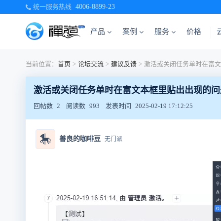
统一服务热线
4006-8899-23
产品
案例
服务
价格
当前位置：
首页
>
论坛交流
>
建议反馈
>
激活或关闭任务单时在富文本框里贴出出现的问
回帖数
2
阅读数
993
发表时间
2025-02-19 17:12:25
🎠
善良的咖啡豆
无门派