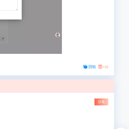
回帖
+10
沙发