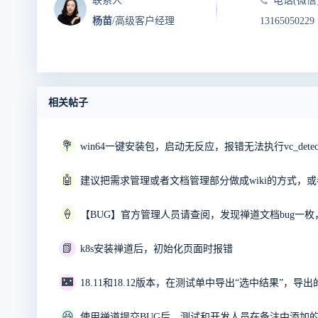
联系人
电话(微信
杨苗
/高级客户经理
13165050229
相关帖子
💐
🤖
建议把需求管理或者文档管理部分做成wiki的方式，或者
🍦
📗
k8s安装禅道后，初始化页面时报错
🌃
18.11和18.12版本，在测试单中导出“选中结果”，导
😆
使用禅道提交BUG后，测试和开发人员在备注中添加