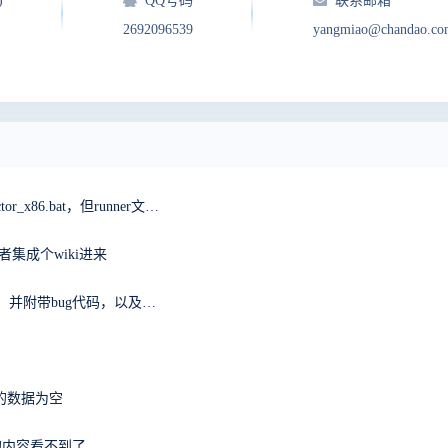
)
QQ号码
联系邮箱
2692096539
yangmiao@chandao.co
win64一键安装包，启动无反应，报错无法执行vc_detector_x86.bat，但runner文件夹中是vc_detector_x64.bat求解
集成个wiki进来
【BUG】官方管理人员请查阅，发现禅道文档bug一枚，并附带bug代码，以及解决方案~~~
出的数据为空
的内容看不到了