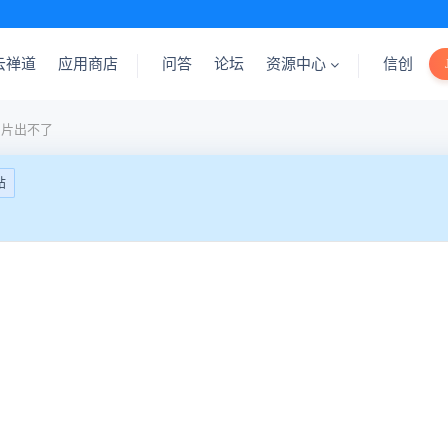
云禅道
应用商店
问答
论坛
资源中心
信创
图片出不了
帖