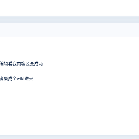
提交bug,复制链接进去，怎么老是显示我截图的内容，编辑看我内容区变成两条重复的链接，我明明只复制了一条链接，删掉重复的链接点击保存，反而显示三张截图，有毒
集成个wiki进来