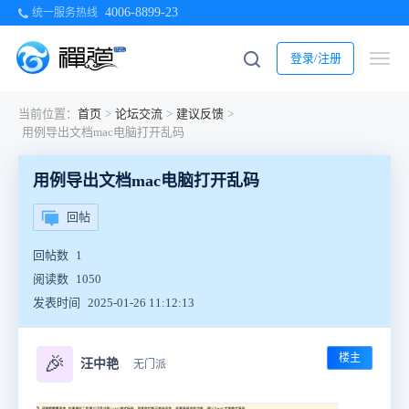
4006-8899-23
统一服务热线
登录/注册
当前位置：
首页
>
论坛交流
>
建议反馈
>
用例导出文档mac电脑打开乱码
用例导出文档mac电脑打开乱码
回帖
回帖数
1
阅读数
1050
发表时间
2025-01-26 11:12:13
楼主
🎉
汪中艳
无门派