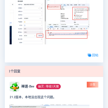
回帖
1个回复
沙发
禅道-Bee
幽灵 | 等级5天魔
21.2版本，本地没出现这个问题。