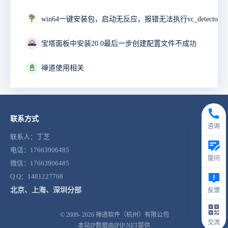
💐
🌄
宝塔面板中安装20.0最后一步创建配置文件不成功
📓
禅道使用相关
联系方式
咨询
联系人：丁芝
电话：17663906485
提问
微信：17663906485
Q Q：1481227768
北京、上海、深圳分部
反馈
© 2009- 2026
禅道软件（杭州）有限公司
交流
本站IP数据由IPIP.NET提供