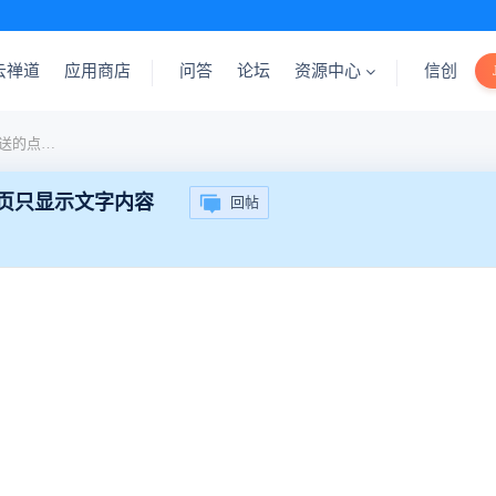
云禅道
应用商店
问答
论坛
资源中心
信创
求助，如何关闭webhook推送的点击弹出禅道网页只显示文字内容
网页只显示文字内容
回帖