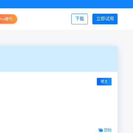
下载
立即试用
Jira替代
登录/注册
楼主
回帖