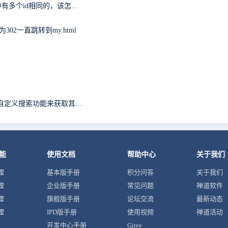
请问一下，在调用kindeditor编辑器的时候，遇到页面中有多个id相同的，该怎么处理
为302一直跳转到my.html
我想爬虫爬取特定的标题的bug，我想模拟禅道自带的自定义搜索功能来获取其页面，然后再提取其页面中的信息（python爬虫）
能
使用文档
帮助中心
关于我们
理
基本版手册
积分问答
关于我们
理
企业版手册
常见问题
禅道软件
理
旗舰版手册
论坛交流
最新动态
理
IPD版手册
使用视频
禅道活动
开发中心手册
Gitee