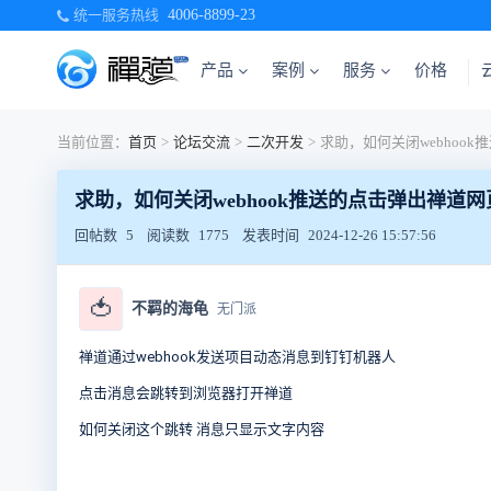
统一服务热线
4006-8899-23
产品
案例
服务
价格
当前位置：
首页
>
论坛交流
>
二次开发
>
求助，如何关闭webhook推送的点击弹出禅道
回帖数
5
阅读数
1775
发表时间
2024-12-26 15:57:56
🍅
不羁的海龟
无门派
禅道通过webhook发送项目动态消息到钉钉机器人
点击消息会跳转到浏览器打开禅道
如何关闭这个跳转 消息只显示文字内容