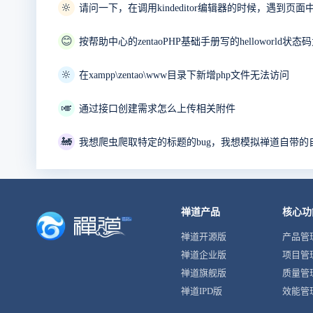
🔆
😊
按帮助中心的zentaoPHP基础手册写的helloworld状态码
🔆
在xampp\zentao\www目录下新增php文件无法访问
🎺
通过接口创建需求怎么上传相关附件
🚂
禅道产品
核心功
禅道开源版
产品管
禅道企业版
项目管
禅道旗舰版
质量管
禅道IPD版
效能管