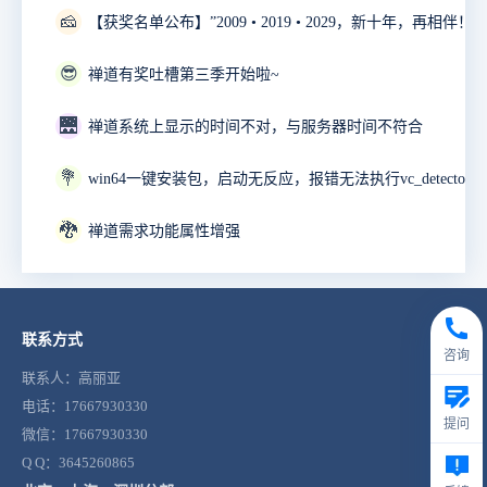
🧀
😎
禅道有奖吐槽第三季开始啦~
🌉
禅道系统上显示的时间不对，与服务器时间不符合
💐
🐉
禅道需求功能属性增强
联系方式
咨询
联系人：高丽亚
电话：17667930330
提问
微信：17667930330
Q Q：3645260865