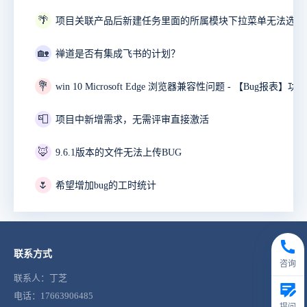
🌴
项目关联产品后新建任务里面的所属模块下拉菜单无法选择
🏡
禅道是否有集成飞书的计划？
💐
📮
项目中新增需求，无需评审直接激活
🦊
9.6.1版本的文件无法上传BUG
🌷
希望增加bug的工时统计
联系方式
咨询
联系人：丁芝
电话：17663906485