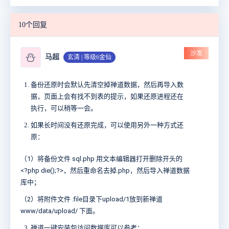
10个回复
沙发
⛄
马超
玄清 | 等级6金仙
备份还原时会默认先清空掉禅道数据，然后再导入数
据，页面上会有找不到表的提示，如果还原进程还在
执行，可以稍等一会。
如果长时间没有还原完成，可以使用另外一种方式还
原：
（1）将备份文件 sql.php 用文本编辑器打开删除开头的
<?php die();?>，然后重命名去掉.php，然后导入禅道数据
库中；
（2）
将附件文件 .file目录下upload/1放到新禅道
www/data/upload/ 下面。
禅道一键安装包访问数据库可以参考：