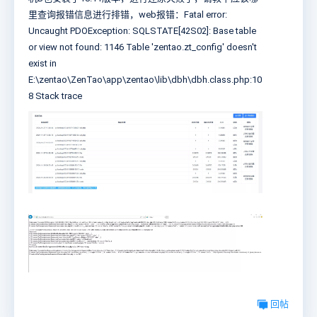
里查询报错信息进行排错，web报错：
Fatal error:
Uncaught PDOException: SQLSTATE[42S02]: Base table
or view not found: 1146 Table 'zentao.zt_config' doesn't
exist in
E:\zentao\ZenTao\app\zentao\lib\dbh\dbh.class.php:10
8 Stack trace
回帖