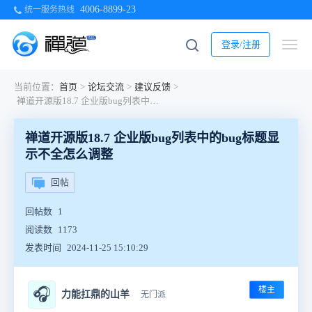
4006-8899-23
统一服务热线
登录/注册
当前位置：
首页
>
论坛交流
>
建议反馈
>
禅道开源版18.7 企业版bug列表中的bug标题显示不全怎么调整
禅道开源版18.7 企业版bug列表中的bug标题显
示不全怎么调整
回帖
回帖数
1
阅读数
1173
发表时间
2024-11-25 15:10:29
楼主
🎧
力能扛鼎的山羊
无门派