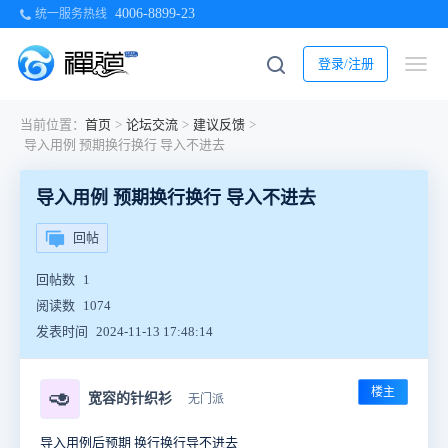
4006-8899-23
统一服务热线
登录/注册
当前位置：
首页
>
论坛交流
>
建议反馈
>
导入用例 预期换行换行 导入不进去
导入用例 预期换行换行 导入不进去
回帖
回帖数
1
阅读数
1074
发表时间
2024-11-13 17:48:14
楼主
🥑
宽容的针织衫
无门派
导入用例后
预期
换行换行导不进去