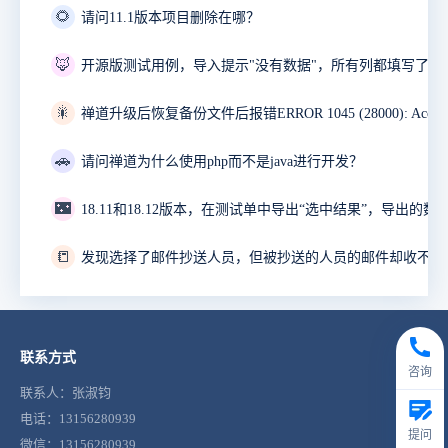
🌻
请问11.1版本项目删除在哪？
🦊
开源版测试用例，导入提示"没有数据"，所有列都填写了。
🎇
🚗
请问禅道为什么使用php而不是java进行开发？
🌃
18.11和18.12版本，在测试单中导出“选中结果”，导出的数
📒
发现选择了邮件抄送人员，但被抄送的人员的邮件却收不到
联系方式
咨询
联系人：张淑钧
电话：13156280939
提问
微信：13156280939