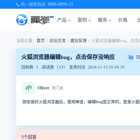
统一服务热线
4006-8899-23
产品
案例
服务
价格
当前位置：
首页
>
论坛交流
>
建议反馈
>
火狐浏览器编辑bug，点击保存没响应
回帖数
3
阅读数
1331
发表时间
2024-11-13 10:44:19
🌱
Oliver
无门派
刚安装好火狐浏览器后，使用禅道，编辑bug是正常的，登录火
3个回复