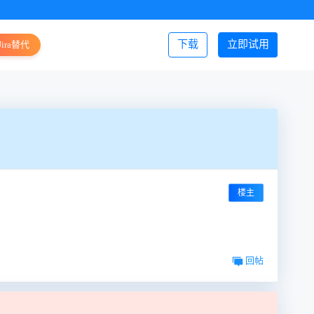
下载
立即试用
Jira替代
登录/注册
楼主
回帖