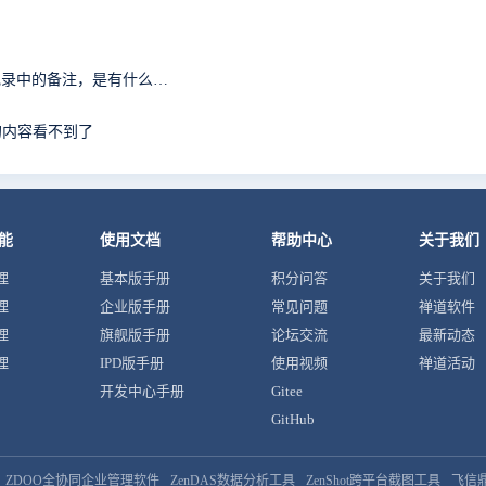
请问修改备注功能为什么只能修改历史记录最后一条记录中的备注，是有什么特殊用意吗？
的内容看不到了
能
使用文档
帮助中心
关于我们
理
基本版手册
积分问答
关于我们
理
企业版手册
常见问题
禅道软件
理
旗舰版手册
论坛交流
最新动态
理
IPD版手册
使用视频
禅道活动
开发中心手册
Gitee
GitHub
ZDOO全协同企业管理软件
ZenDAS数据分析工具
ZenShot跨平台截图工具
飞信