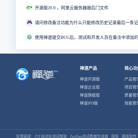
🐟
开源版20.0 ，阿里云服务器报后门文件
🎮
😆
使用禅道提交BUG后，测试和开发人员在备注中添加
禅道产品
核心功
禅道开源版
产品管
禅道企业版
项目管
禅道旗舰版
质量管
禅道IPD版
效能管
友情链接：
ZTF自动化测试框架
ZenData测试数据生成器
喧喧
渠成软件