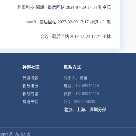
胜果科技-郭辉
|
最后回帖 2024-07-29 17:54 孔令茂
treesfi
|
最后回帖 2022-02-09 13:17 禅道 - 闫敏
会芳
|
最后回帖 2019-12-23 17:21 王林
禅道社区
联系方式
禅道博客
联系人：杨苗
积分排行
电话：13165050229
积分商城
微信：13165050229
禅道书院
Q Q：2692096539
北京、上海、深圳分部
鼎即时通讯解决方案