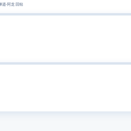
33 禅道-阿龙 回帖