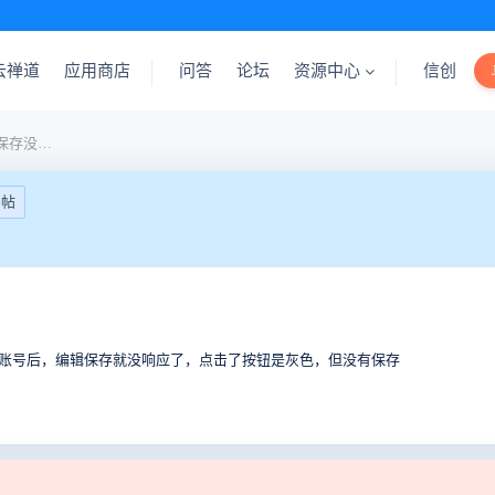
云禅道
应用商店
问答
论坛
资源中心
信创
火狐浏览器编辑bug，点击保存没响应
回帖
狐账号后，编辑保存就没响应了，点击了按钮是灰色，但没有保存