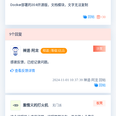
Docker部署的20.8开源版，文档模块，文字无法复制
回帖
+30
9个回复
沙发
禅道-阿龙
释迦 | 等级3比丘
感谢反馈，已经记录问题。
查看反馈详情
2024-11-01 10:37:39 禅道-阿龙 回帖
回帖
板凳
🥕
重情义的打火机
无门派