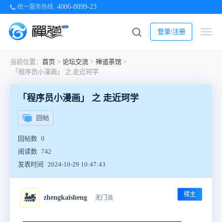
4006-8899-23
统一服务热线
登录/注册
当前位置：
首页
>
论坛交流
>
禅道茶馆
>
「程序员小漫画」 之 走近珂学
「程序员小漫画」 之 走近珂学
回帖
回帖数
0
阅读数
742
发表时间
2024-10-29 10:47:43
楼主
🚂
zhengkaisheng
无门派