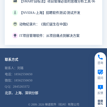
🚂
【SMART目标法】项目管理必会的思维分析工具 06
🎸
【NVIDIA-上海】招聘软件测试/测试开发
😎
动物纪录片：《我们诞生在中国》
🐥
IT项目管理软件：从项目痛点到解决方案
联系方式
咨询
联系人：刘璐
电话：18562550650
提问
微信：18562550650
Q Q：2845263372
北京、上海、深圳分部
反馈
© 2009- 2026
禅道软件（杭州）有限公司