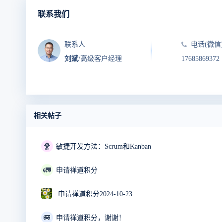
联系我们
联系人
电话(微信
刘斌
/高级客户经理
17685869372
相关帖子
🐥
敏捷开发方法：Scrum和Kanban
🚛
申请禅道积分
申请禅道积分2024-10-23
🚐
申请禅道积分，谢谢！