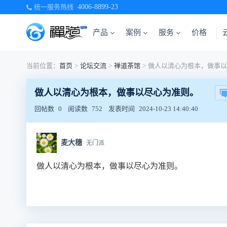
统一服务热线
4006-8899-23
产品
案例
服务
价格
当前位置：
首页
>
论坛交流
>
禅道茶馆
>
做人以清心为根本，做事以尽心为准则。
回帖数
0
阅读数
752
发表时间
2024-10-23 14:40:40
麦大穗
无门派
做人以清心为根本，做事以尽心为准则。