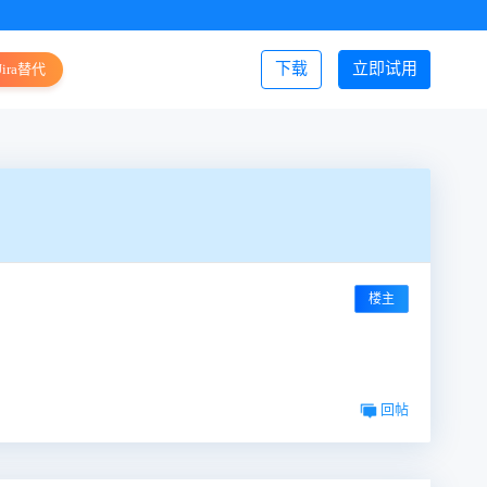
下载
立即试用
Jira替代
登录/注册
楼主
回帖