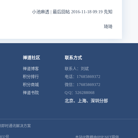
小池麻透
|
最后回帖 2016-11-18 09:19 先知
琦琦
禅道社区
联系方式
禅道博客
联系人：刘斌
积分排行
电话：17685869372
积分商城
微信：17685869372
禅道书院
Q Q：526288068
北京、上海、深圳分部
鼎即时通讯解决方案
832号
本站IP数据由IPIP.NET提供