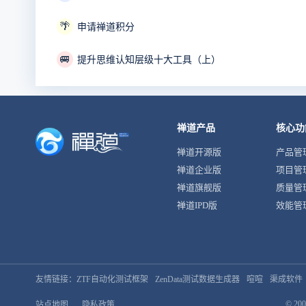
🌴
申请禅道积分
🚐
提升思维认知层级十大工具（上）
禅道产品
核心功
禅道开源版
产品管
禅道企业版
项目管
禅道旗舰版
质量管
禅道IPD版
效能管
友情链接：
ZTF自动化测试框架
ZenData测试数据生成器
喧喧
渠成软件
© 200
站点地图
隐私政策