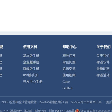
能
使用文档
帮助中心
关于我们
理
基本版手册
积分问答
关于我们
理
企业版手册
常见问题
禅道软件
理
旗舰版手册
论坛交流
最新动态
理
IPD版手册
使用视频
禅道活动
开发中心手册
Gitee
GitHub
ZDOO全协同企业管理软件
ZenDAS数据分析工具
ZenShot跨平台截图工具
飞信
9- 2026
禅道软件（杭州）有限公司
浙ICP备12017616号
浙公网安备33010502011