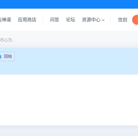
云禅道
应用商店
问答
论坛
资源中心
信创
做人以清心为根本，做事以尽心为准则。
回帖