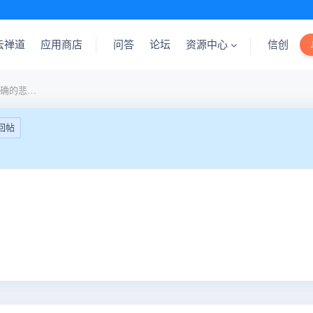
云禅道
应用商店
问答
论坛
资源中心
信创
宁可错误的乐观，也不要正确的悲观。
回帖