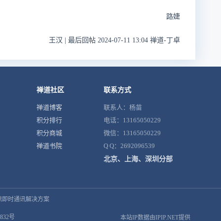
路婕
王汉
|
最后回帖 2024-07-11 13:04 禅道-丁卓
禅道社区
联系方式
禅道博客
联系人：杨苗
积分排行
电话：13165050229
积分商城
微信：13165050229
禅道书院
Q Q：2692096539
北京、上海、深圳分部
鼎即时通讯解决方案
832号
本站IP数据由IPIP.NET提供