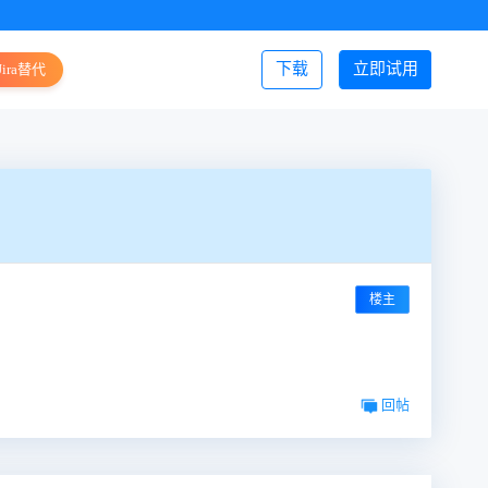
下载
立即试用
Jira替代
登录/注册
楼主
回帖