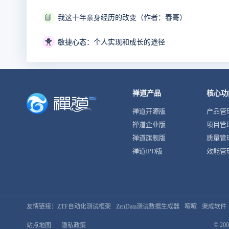
📘
我这十年亲身经历的改变（作者：春哥）
🐥
敏捷心态：个人实现和成长的途径
禅道产品
核心功
禅道开源版
产品管
禅道企业版
项目管
禅道旗舰版
质量管
禅道IPD版
效能管
友情链接：
ZTF自动化测试框架
ZenData测试数据生成器
喧喧
渠成软件
© 200
站点地图
隐私政策