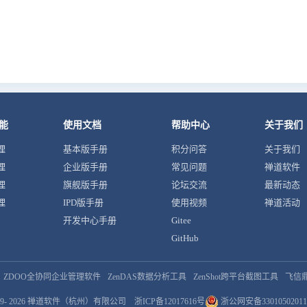
能
使用文档
帮助中心
关于我们
理
基本版手册
积分问答
关于我们
理
企业版手册
常见问题
禅道软件
理
旗舰版手册
论坛交流
最新动态
理
IPD版手册
使用视频
禅道活动
开发中心手册
Gitee
GitHub
ZDOO全协同企业管理软件
ZenDAS数据分析工具
ZenShot跨平台截图工具
飞信
9- 2026
禅道软件（杭州）有限公司
浙ICP备12017616号
浙公网安备33010502011