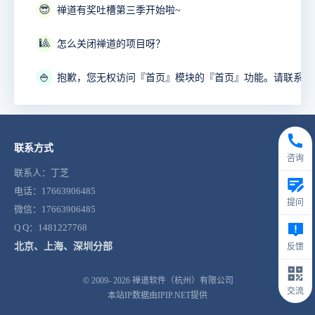
😎
禅道有奖吐槽第三季开始啦~
🎱
怎么关闭禅道的项目呀？
🍚
联系方式
咨询
联系人：丁芝
电话：17663906485
提问
微信：17663906485
Q Q：1481227768
北京、上海、深圳分部
反馈
© 2009- 2026
禅道软件（杭州）有限公司
交流
本站IP数据由IPIP.NET提供