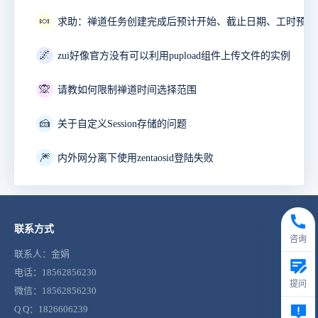
🍬
🌌
zui好像官方没有可以利用pupload组件上传文件的实例
🙊
请教如何限制禅道时间选择范围
🍰
关于自定义Session存储的问题
🎆
内外网分离下使用zentaosid登陆失败
联系方式
咨询
联系人：金娟
电话：18562856230
提问
微信：18562856230
Q Q：1826606239