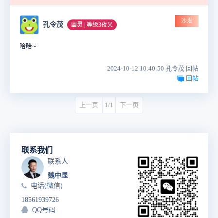
沙发
孔令茂
幽灵 | 等级3夜叉
哈哈~
2024-10-12 10:40:50 孔令茂 回帖
回帖
上一页
1/1
下一页
联系我们
联系人
魏中显
电话(微信)
18561939726
QQ号码