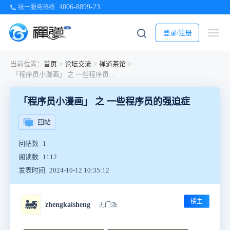
4006-8899-23
统一服务热线
登录/注册
当前位置：
首页
>
论坛交流
>
禅道茶馆
>
「程序员小漫画」 之 一些程序员的强迫症
「程序员小漫画」 之 一些程序员的强迫症
回帖
回帖数
1
阅读数
1112
发表时间
2024-10-12 10:35:12
楼主
🚂
zhengkaisheng
无门派