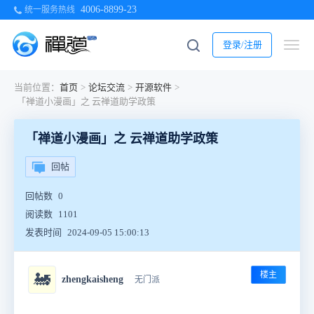
4006-8899-23
统一服务热线
登录/注册
当前位置：
首页
>
论坛交流
>
开源软件
>
「禅道小漫画」之 云禅道助学政策
「禅道小漫画」之 云禅道助学政策
回帖
回帖数
0
阅读数
1101
发表时间
2024-09-05 15:00:13
楼主
🚂
zhengkaisheng
无门派