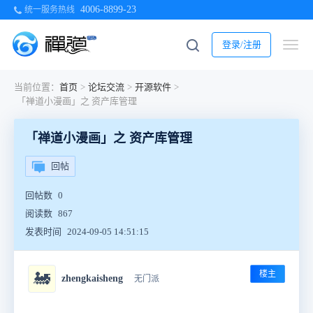
4006-8899-23
统一服务热线
登录/注册
当前位置：
首页
>
论坛交流
>
开源软件
>
「禅道小漫画」之 资产库管理
「禅道小漫画」之 资产库管理
回帖
回帖数
0
阅读数
867
发表时间
2024-09-05 14:51:15
楼主
🚂
zhengkaisheng
无门派