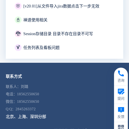
🌸
[v20.01]从文件导入jira数据点击下一步无效
📓
禅道使用相关
🐉
Session存储目录 目录不存在目录不可写
🍹
任务列表及看板问题
联系方式
咨询
联系人：刘璐
电话：18562550650
提问
微信：18562550650
Q Q：2845263372
北京、上海、深圳分部
反馈