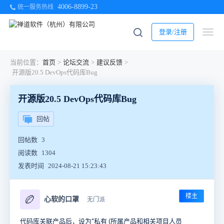
4006-8899-23
统一服务热线
登录/注册
当前位置：
首页
>
论坛交流
>
建议反馈
>
开源版20.5 DevOps代码库Bug
开源版20.5 DevOps代码库Bug
回帖
回帖数
3
阅读数
1304
发表时间
2024-08-21 15:23:43
楼主
🏉
心软的口罩
无门派
代码库关联产品后，设为“私有 (所属产品和相关项目人员