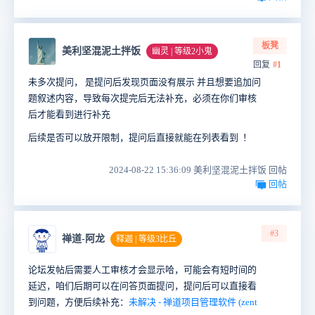
板凳
美利坚混泥土拌饭
幽灵 | 等级2小鬼
回复
#1
未多次提问， 是提问后发现页面没有展示 并且想要追加问
题叙述内容，导致每次提完后无法补充，必须在你们审核
后才能看到进行补充
后续是否可以放开限制，提问后直接就能在列表看到 ！
2024-08-22 15:36:09 美利坚混泥土拌饭 回帖
回帖
#3
禅道-阿龙
释迦 | 等级3比丘
论坛发帖后需要人工审核才会显示哈，可能会有短时间的
延迟，咱们后期可以在问答页面提问，提问后可以直接看
到问题，方便后续补充：
未解决 - 禅道项目管理软件 (
zent