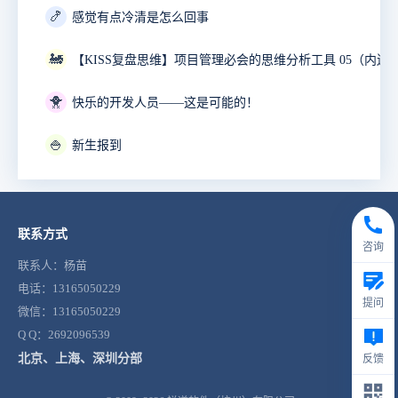
🍤
感觉有点冷清是怎么回事
🚂
【KISS复盘思维】项目管理必会的思维分析工具 05（内送
🐥
快乐的开发人员——这是可能的！
🍚
新生报到
联系方式
咨询
联系人：杨苗
电话：13165050229
提问
微信：13165050229
Q Q：2692096539
北京、上海、深圳分部
反馈