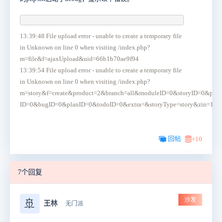
13:39:48 File upload error - unable to create a temporary file
in Unknown on line 0 when visiting /index.php?
m=file&f=ajaxUpload&uid=66b1b70ae9f94
13:39:54 File upload error - unable to create a temporary file
in Unknown on line 0 when visiting /index.php?
m=story&f=create&product=2&branch=all&moduleID=0&storyID=0&proj
ID=0&bugID=0&planID=0&todoID=0&extra=&storyType=story&zin=1
回帖
+10
7个回复
沙发
🚢
王林
无门派