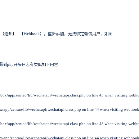
通知】 - 【Webhook】，重新添加，无法绑定微信用户，如图
true`后，能看到php开头日志有类似如下内容
t/zbox/app/zentao/lib/wechatapi/wechatapi.class.php on line 43 when visiting web
zbox/app/zentao/lib/wechatapi/wechatapi.class.php on line 44 when visiting webhoo
t/zbox/app/zentao/lib/wechatapi/wechatapi.class.php on line 43 when visiting web
zbox/app/zentao/lib/wechatapi/wechatapi.class.php on line 44 when visiting webhoo