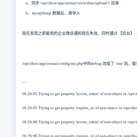
a、同步 /opt/zbox/app/zentao/www/data/upload/1 目录
b、mysqldump 数据后，再导入
现在发现之前能用的企业微信通知现在失效，同时通过 【后台】 - 【
/opt/zbox/app/zentao/config/my.php中的debug 改成了 `
```
16:26:05 Trying to get property 'access_token' of non-object in /op
16:26:05 Trying to get property 'expires_in' of non-object in /opt/
16:26:06 Trying to get property 'access_token' of non-object in /op
16:26:06 Trying to get property 'expires_in' of non-object in /opt/