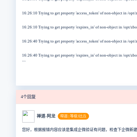
16:26:10 Trying to get property 'access_token' of non-object in /op
16:26:10 Trying to get property 'expires_in' of non-object in /opt/
16:26:40 Trying to get property 'access_token' of non-object in /op
16:26:40 Trying to get property 'expires_in' of non-object in /opt/
```
4个回复
禅道-阿龙
释迦 | 等级3比丘
您好，根据报错内容应该是集成企微验证有问题，检查下企微新