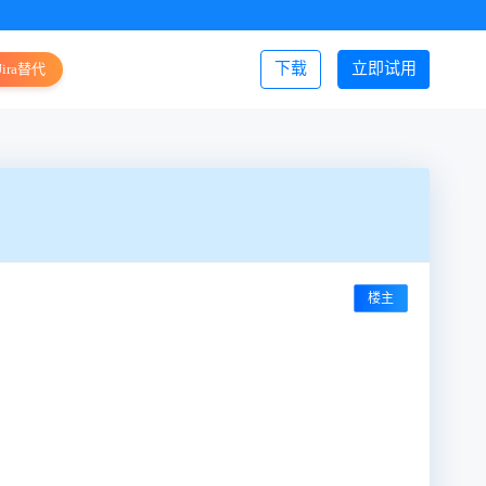
下载
立即试用
Jira替代
登录/注册
楼主