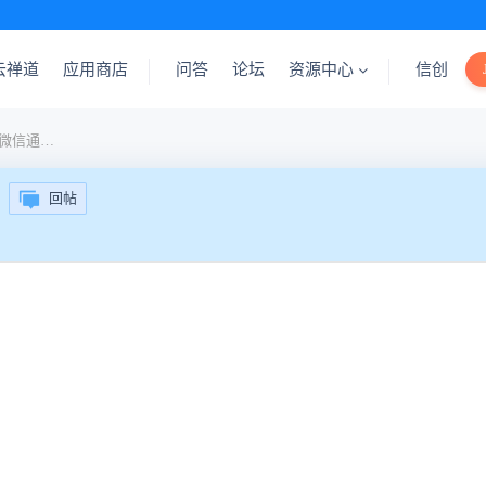
云禅道
应用商店
问答
论坛
资源中心
信创
禅道开源版18.0迁移后企业微信通知失效问题
回帖