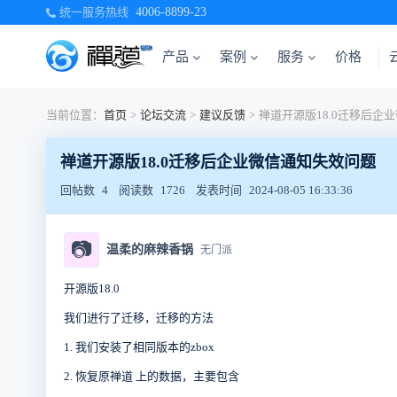
统一服务热线
4006-8899-23
产品
案例
服务
价格
当前位置：
首页
>
论坛交流
>
建议反馈
>
禅道开源版18.0迁移后企业微信通知失效问题
回帖数
4
阅读数
1726
发表时间
2024-08-05 16:33:36
📷
温柔的麻辣香锅
无门派
开源版18.0
我们进行了迁移，迁移的方法
1. 我们安装了相同版本的zbox
2. 恢复原禅道 上的数据，主要包含