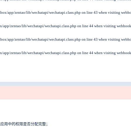
t/zbox/app/zentao/lib/wechatapi/wechatapi.class.php on line 43 when visiting web
zbox/app/zentao/lib/wechatapi/wechatapi.class.php on line 44 when visiting webhoo
t/zbox/app/zentao/lib/wechatapi/wechatapi.class.php on line 43 when visiting web
zbox/app/zentao/lib/wechatapi/wechatapi.class.php on line 44 when visiting webhoo
建应用中的权限是否分配完整；