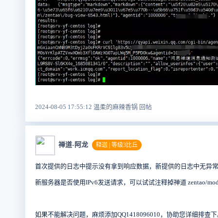
2024-08-05 17:55:12 温柔的麻辣香锅 回帖
禅道-阿龙
释迦 | 等级3比丘
首次提供的日志中提示没有拿到响应数据，新提供的日志中无异
新服务器是否使用IPv6发送请求，可以试试注释掉禅道
zentao/
mod
如果不能解决问题，麻烦添加QQ1418096010，协助您详细排查下