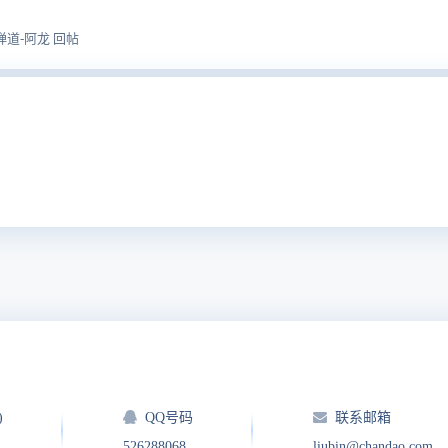
33 禅道-阿龙 回帖
)
QQ号码
联系邮箱
526288068
liubin@chandao.com