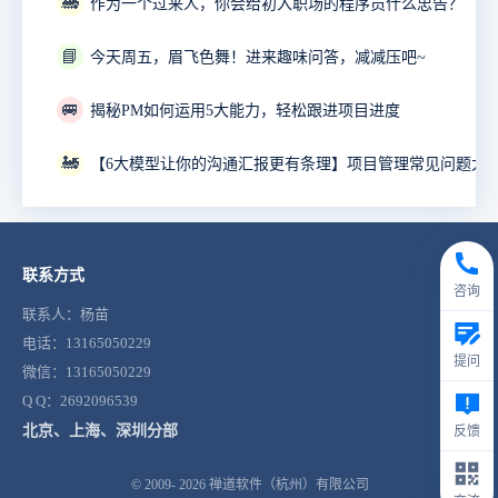
🚂
作为一个过来人，你会给初入职场的程序员什么忠告？
📘
今天周五，眉飞色舞！进来趣味问答，减减压吧~
🚐
揭秘PM如何运用5大能力，轻松跟进项目进度
🚂
联系方式
咨询
联系人：杨苗
电话：13165050229
提问
微信：13165050229
Q Q：2692096539
北京、上海、深圳分部
反馈
© 2009- 2026
禅道软件（杭州）有限公司