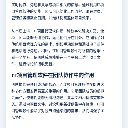
实时协作、沟通和共享与项目相关的信息。通过利用IT项
目管理软件的功能，团队可以简化工作流程、跟踪进度、
管理任务和截止日期，并最终提高整体项目效率。
从本质上讲，IT项目管理软件是一种数字化解决方案，使
项目团队能够无缝协作，无论他们身在何处。它消除了对
传统项目管理方法的需求，例如手动跟踪和通过电子邮件
和电话进行沟通。相反，IT项目管理软件将所有内容集中
到一个地方，使团队成员能够在一个平台上访问项目文
件、进行讨论和接收更新。
IT项目管理软件在团队协作中的作用
团队协作是项目成功的核心，而IT项目管理软件在促进这
种协作方面发挥着至关重要的作用。它是团队成员的虚拟
会面点，使他们能够无缝地沟通、共享文档和协作完成任
务。通过为项目文件、讨论和更新提供集中存储库，IT项
目管理软件消除了对脱节沟通渠道的需求，从而增强了团
队协作。